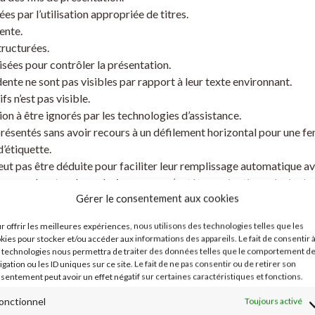
es par l’utilisation appropriée de titres.
ente.
tructurées.
lisées pour contrôler la présentation.
idente ne sont pas visibles par rapport à leur texte environnant.
fs n’est pas visible.
on à être ignorés par les technologies d’assistance.
résentés sans avoir recours à un défilement horizontal pour une fe
’étiquette.
eut pas être déduite pour faciliter leur remplissage automatique avec 
us présentes dans plusieurs pages (entête, navigation principale,
Gérer le consentement aux cookies
 évitées.
 à la zone de contenu principal est absent.
r offrir les meilleures expériences, nous utilisons des technologies telles que les
ent.
kies pour stocker et/ou accéder aux informations des appareils. Le fait de consentir 
otants ne sont pas contrôlables.
 technologies nous permettra de traiter des données telles que le comportement d
igation ou les ID uniques sur ce site. Le fait de ne pas consentir ou de retirer son
sentement peut avoir un effet négatif sur certaines caractéristiques et fonctions.
ilité
onctionnel
Toujours activé
t donc pas fait l’objet d’un audit complet et détaillé :