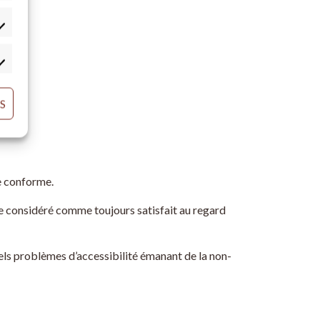
atistiques
rketing
S
e conforme.
re considéré comme toujours satisfait au regard
uels problèmes d’accessibilité émanant de la non-