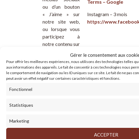
Terms – Google
ou d’un bouton
« J’aime » sur
Instagram – 3 mois
notre
site web,
https://www.facebook
ou
lorsque vous
participez à
notre contenu sur
ou par
Gérer le consentement aux cooki
l’intermédiaire
Pour offrir les meilleures expériences, nous utilisons des technologies telles q
d’un site social tel
aux informations des appareils. Le fait de consentir à ces technologies nous per
le comportement de navigation ou les ID uniques sur ce site. Le fait de ne pas c
que Facebook ou
peut avoir un effet négatif sur certaines caractéristiques et fonctions.
Twitter. Ces
cookies
Fonctionnel
recueillent des
informations sur
Statistiques
votre interaction
avec le
site web
,
Marketing
par exemple si
vous avez ou non
ACCEPTER