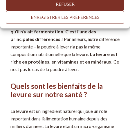
chimique à faire lever la pâte est le résultat d’une
REFUSER
réaction chimique de type acide-base, activée lorsque
la poudre est mélangée à du liquide, à une certaine
ENREGISTRER LES PRÉFÉRENCES
chaleur.
La levure chimique fait lever la pâte sans
qu’il n’y ait fermentation. C’est l’une des
principales différences !
Par ailleurs, autre différence
importante – la poudre à lever n’a pas la même
composition nutritionnelle que la levure.
La levure est
riche en protéines, en vitamines et en minéraux.
Ce
n’est pas le cas de la poudre à lever.
Quels sont les bienfaits de la
levure sur notre santé ?
La levure est un ingrédient naturel qui joue un rôle
important dans l’alimentation humaine depuis des
milliers d’années. La levure étant un micro-organisme