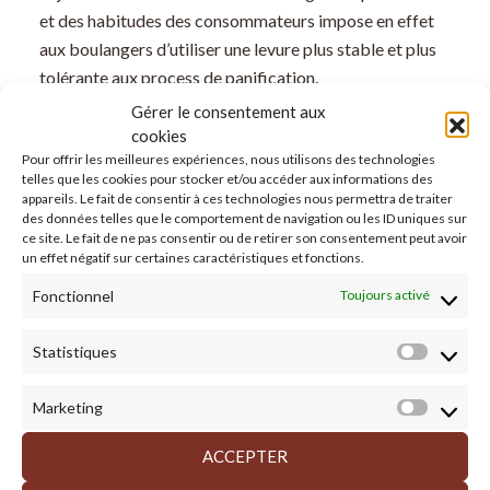
et des habitudes des consommateurs impose en effet
aux boulangers d’utiliser une levure plus stable et plus
tolérante aux process de panification.
Gérer le consentement aux
cookies
Pour offrir les meilleures expériences, nous utilisons des technologies
Levure ou poudre à lever : quelle
telles que les cookies pour stocker et/ou accéder aux informations des
différence en cuisine ?
appareils. Le fait de consentir à ces technologies nous permettra de traiter
des données telles que le comportement de navigation ou les ID uniques sur
ce site. Le fait de ne pas consentir ou de retirer son consentement peut avoir
un effet négatif sur certaines caractéristiques et fonctions.
Toutes deux sont utilisées comme agent levant de
la pâte.
Mais leur nature et leur mécanisme d’action
Fonctionnel
Toujours activé
sont très différents.
La levure est un micro-
Statistiques
organisme vivant naturel qui permet la
Statisti
fermentation naturelle des sucres.
La levure
Marketing
chimique ou poudre à lever est un produit chimique à
Market
base de bicarbonate de soude, de bitartrate de
ACCEPTER
potassium et d’amidon de maïs. La capacité de la levure