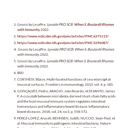
Gnosis by Lesaffre,
Lynside PRO SCB:
When S. Boulardii Rhymes
with Immunity,
2022.
https://www.ncbi.nlm.nih.gov/pmc/articles/PMC6375115/
https://www.ncbi.nlm.nih.gov/pmc/articles/PMC3296087/
Gnosis by Lesaffre,
Lynside PRO SCB: When S. Boulardii Rhymes
with Immunity,
2022.
Gnosis by Lesaffre,
Lynside PRO SCB: When S. Boulardii Rhymes
with Immunity,
2022.
IBID
CORTHÉSY, Blaise. Multi-faceted functions of secretory IgA at
mucosal surfaces. Frontiers in immunology, 2013, vol. 4, p. 185.
GONÇALVES, Pedro, ARAÚJO, João Ricardo, et DI SANTO, James
P. A crosstalk between microbiota-derived short-chain fatty acids
and the host mucosal immune system regulates intestinal
homeostasis and inflammatory bowel disease. Inflammatory
bowel diseases, 2018, vol. 24, no 3, p. 558-572.
PEREZ-LOPEZ, Araceli, BEHNSEN, Judith, NUCCIO, Sean-Paul, et
al. Mucosal immunity to pathogenic intestinal bacteria. Nature