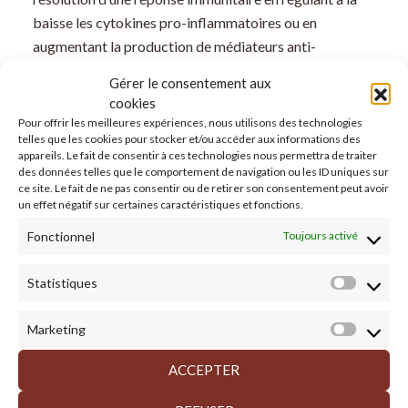
baisse les cytokines pro-inflammatoires ou en
augmentant la production de médiateurs anti-
inflammatoires.
Gérer le consentement aux
cookies
Comment
Saccharomyces
Pour offrir les meilleures expériences, nous utilisons des technologies
telles que les cookies pour stocker et/ou accéder aux informations des
boulardii
peut-elle équilibrer votre
appareils. Le fait de consentir à ces technologies nous permettra de traiter
réaction inflammatoire en cas
des données telles que le comportement de navigation ou les ID uniques sur
ce site. Le fait de ne pas consentir ou de retirer son consentement peut avoir
d’infection ?
un effet négatif sur certaines caractéristiques et fonctions.
Fonctionnel
Toujours activé
La réaction inflammatoire de l’hôte est un signe courant
des infections pathogènes, et elle provoque un
Statistiques
Statisti
inconfort digestif. Des cytokines pro-inflammatoires
sont libérées au début de l’infection et contribuent à la
Marketing
Market
défense contre les agents pathogènes envahissants.
ACCEPTER
Mais les cytokines pro-inflammatoires ne se
contentent pas d’attaquer les envahisseurs, elles