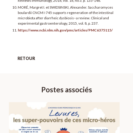
Reviews Immunology, 2016, vol. 16, no 3, p. 135-148.
MORÉ, Margret I. et SWIDSINSKI, Alexander. Saccharomyces
boulardii CNCM I-745 supports regeneration of the intestinal
microbiota after diarrheic dysbiosis–a review. Clinical and
experimental gastroenterology, 2015, vol. 8, p. 237.
https://www.ncbi.nlm.nih.gov/pmc/articles/PMC6375115/
RETOUR
Postes associés