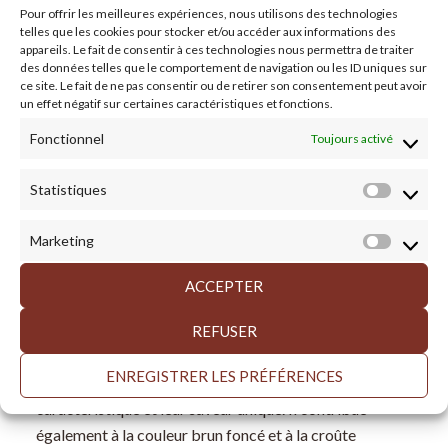
minutes avant de les servir. Il est préférable de
Pour offrir les meilleures expériences, nous utilisons des technologies
déguster ces délicieux en-cas lorsqu’ils sont frais
telles que les cookies pour stocker et/ou accéder aux informations des
appareils. Le fait de consentir à ces technologies nous permettra de traiter
et chauds !
des données telles que le comportement de navigation ou les ID uniques sur
ce site. Le fait de ne pas consentir ou de retirer son consentement peut avoir
un effet négatif sur certaines caractéristiques et fonctions.
Quel est l’ingrédient secret qui
fait qu’un bretzel a le goût d’un
Fonctionnel
Toujours activé
bretzel ?
Statistiques
Statisti
L’ingrédient secret qui donne aux bretzels moelleux leur
Marketing
Market
saveur et leur aspect distinctifs est le bain de
bicarbonate de soude. Lorsque la pâte d’un bretzel est
ACCEPTER
brièvement bouillie dans une solution de bicarbonate
de soude et d’eau avant d’être cuite, elle subit un
REFUSER
processus appelé « alcalinisation ». Ce processus
ENREGISTRER LES PRÉFÉRENCES
confère aux bretzels leur texture moelleuse
caractéristique et leur saveur unique. Il contribue
également à la couleur brun foncé et à la croûte