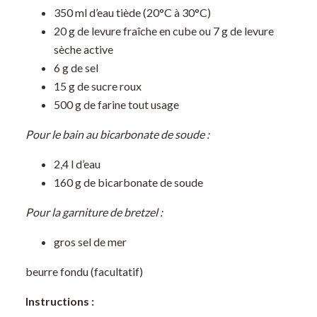
350 ml d’eau tiède (20°C à 30°C)
20 g de levure fraîche en cube ou 7 g de levure
sèche active
6 g de sel
15 g de sucre roux
500 g de farine tout usage
Pour le bain au bicarbonate de soude :
2,4 l d’eau
160 g de bicarbonate de soude
Pour la garniture de bretzel :
gros sel de mer
beurre fondu (facultatif)
Instructions :