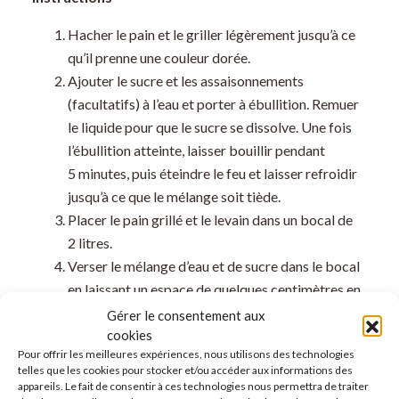
Hacher le pain et le griller légèrement jusqu’à ce
qu’il prenne une couleur dorée.
Ajouter le sucre et les assaisonnements
(facultatifs) à l’eau et porter à ébullition. Remuer
le liquide pour que le sucre se dissolve. Une fois
l’ébullition atteinte, laisser bouillir pendant
5 minutes, puis éteindre le feu et laisser refroidir
jusqu’à ce que le mélange soit tiède.
Placer le pain grillé et le levain dans un bocal de
2 litres.
Verser le mélange d’eau et de sucre dans le bocal
en laissant un espace de quelques centimètres en
haut. Il est possible d’ajouter de l’eau s’il n’y a pas
Gérer le consentement aux
cookies
assez de mélange.
Pour offrir les meilleures expériences, nous utilisons des technologies
Fermer le bocal et laisser fermenter à
telles que les cookies pour stocker et/ou accéder aux informations des
température ambiante, à l’abri de la lumière
appareils. Le fait de consentir à ces technologies nous permettra de traiter