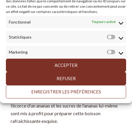
des données telles que le comportement de navigation ou les ID uniques sur
directe du soleil, pendant 2 à 7 jours.
ce site. Le fait de ne pas consentir ou de retirer son consentement peut avoir
Lorsque le kvass est à votre goût, filtrez le
un effet négatif sur certaines caractéristiques et fonctions.
contenu et transférez le liquide dans des bocaux
Fonctionnel
Toujours activé
plus petits ou des bouteilles à fermeture
mécanique, et mettez-les au réfrigérateur. Une
Statistiques
Statisti
fois au réfrigérateur, le kvass se conserve
pendant 4 à 5 jours.
Marketing
Market
Le tepache, la boisson fermentée
ACCEPTER
des dieux aztèques
REFUSER
Le tepache est une boisson fermentée traditionnelle du
ENREGISTRER LES PRÉFÉRENCES
Mexique. Les levures sauvages qui se développent sur
l’écorce d’un ananas et les sucres de l’ananas lui-même
sont mis à profit pour préparer cette boisson
rafraîchissante exquise.